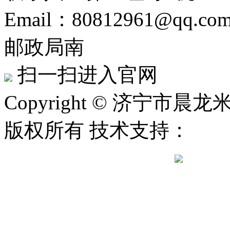
Email：80812961@qq.co
邮政局南
扫一扫进入官网
Copyright © 济宁市晨龙米
版权所有 技术支持：
鲁公网安备 37