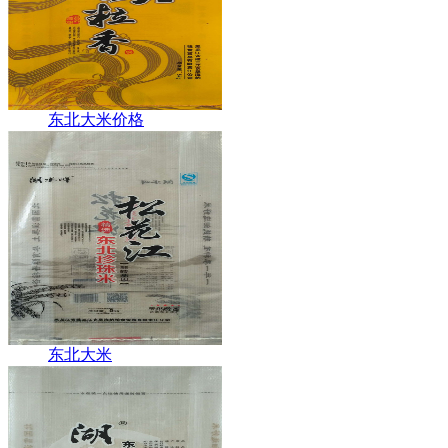
东北大米价格
东北大米