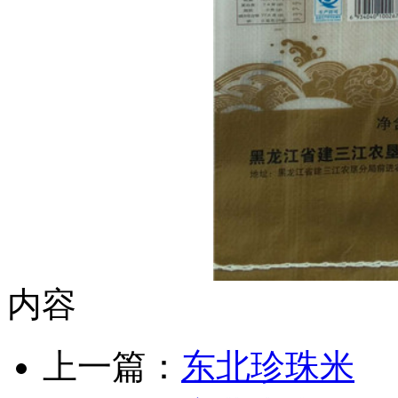
内容
上一篇：
东北珍珠米