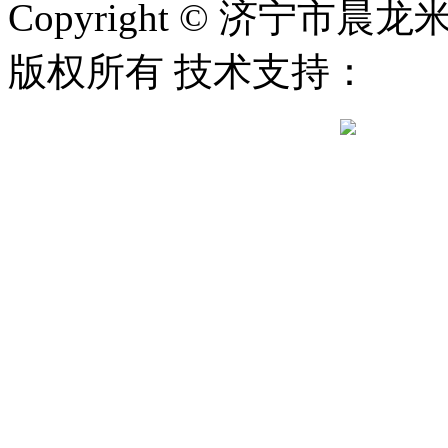
Copyright © 济宁市晨龙米
版权所有 技术支持：
鲁公网安备 37