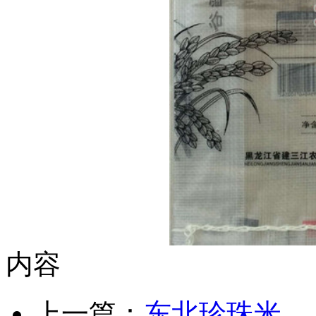
内容
上一篇：
东北珍珠米