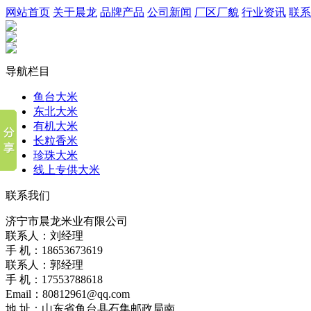
网站首页
关于晨龙
品牌产品
公司新闻
厂区厂貌
行业资讯
联系
导航栏目
鱼台大米
东北大米
有机大米
长粒香米
珍珠大米
线上专供大米
联系我们
济宁市晨龙米业有限公司
联系人：刘经理
手 机：18653673619
联系人：郭经理
手 机：17553788618
Email：80812961@qq.com
地 址：山东省鱼台县石集邮政局南