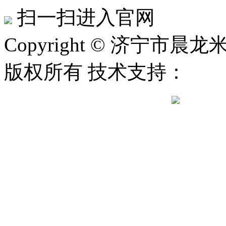
扫一扫进入官网
Copyright © 济宁市晨龙米
版权所有 技术支持：
鲁公网安备 37