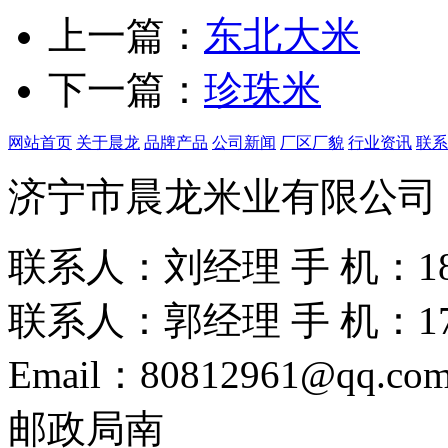
上一篇：
东北大米
下一篇：
珍珠米
网站首页
关于晨龙
品牌产品
公司新闻
厂区厂貌
行业资讯
联系
济宁市晨龙米业有限公司
联系人：刘经理
手 机：186
联系人：郭经理
手 机：175
Email：80812961@qq.co
邮政局南