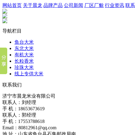
网站首页
关于晨龙
品牌产品
公司新闻
厂区厂貌
行业资讯
联系
导航栏目
鱼台大米
东北大米
有机大米
长粒香米
珍珠大米
线上专供大米
联系我们
济宁市晨龙米业有限公司
联系人：刘经理
手 机：18653673619
联系人：郭经理
手 机：17553788618
Email：80812961@qq.com
地 址：山东省鱼台县石集邮政局南