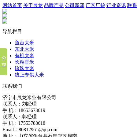
网站首页
关于晨龙
品牌产品
公司新闻
厂区厂貌
行业资讯
联系
导航栏目
鱼台大米
东北大米
有机大米
长粒香米
珍珠大米
线上专供大米
联系我们
济宁市晨龙米业有限公司
联系人：刘经理
手 机：18653673619
联系人：郭经理
手 机：17553788618
Email：80812961@qq.com
地 址：山东省鱼台县石集邮政局南