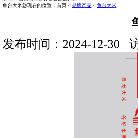
鱼台大米
您现在的位置：首页 <
品牌产品
<
鱼台大米
发布时间：2024-12-30