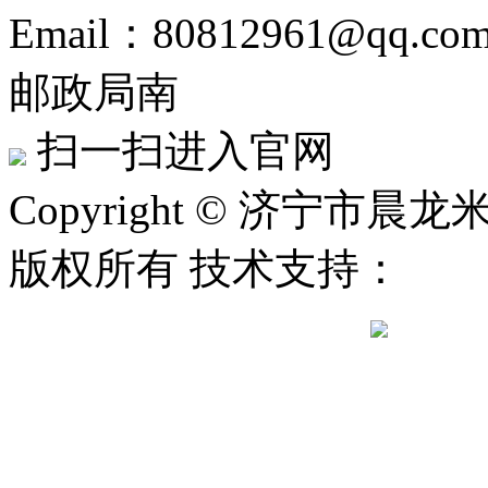
Email：80812961@qq.co
邮政局南
扫一扫进入官网
Copyright © 济宁市晨龙米
版权所有 技术支持：
鲁公网安备 37