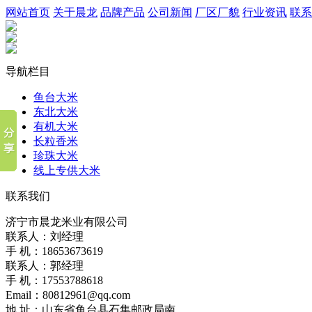
网站首页
关于晨龙
品牌产品
公司新闻
厂区厂貌
行业资讯
联系
导航栏目
鱼台大米
东北大米
有机大米
长粒香米
珍珠大米
线上专供大米
联系我们
济宁市晨龙米业有限公司
联系人：刘经理
手 机：18653673619
联系人：郭经理
手 机：17553788618
Email：80812961@qq.com
地 址：山东省鱼台县石集邮政局南