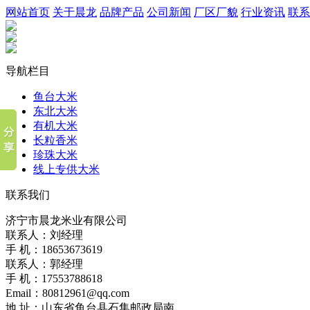
网站首页
关于晨龙
品牌产品
公司新闻
厂区厂貌
行业资讯
联系
导航栏目
鱼台大米
东北大米
有机大米
长粒香米
珍珠大米
线上专供大米
联系我们
济宁市晨龙米业有限公司
联系人：刘经理
手 机：18653673619
联系人：郭经理
手 机：17553788618
Email：80812961@qq.com
地 址：山东省鱼台县石集邮政局南