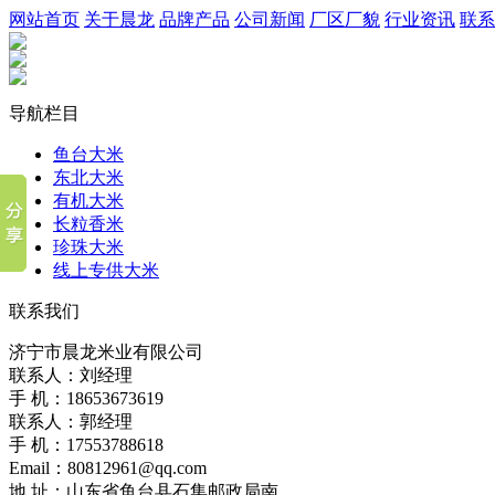
网站首页
关于晨龙
品牌产品
公司新闻
厂区厂貌
行业资讯
联系
导航栏目
鱼台大米
东北大米
有机大米
长粒香米
珍珠大米
线上专供大米
联系我们
济宁市晨龙米业有限公司
联系人：刘经理
手 机：18653673619
联系人：郭经理
手 机：17553788618
Email：80812961@qq.com
地 址：山东省鱼台县石集邮政局南