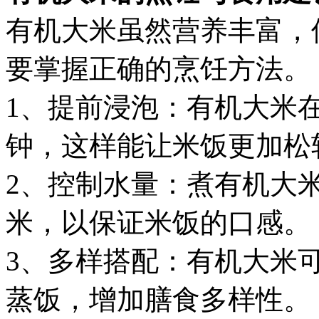
有机大米虽然营养丰富，
要掌握正确的烹饪方法。
1、提前浸泡：有机大米
钟，这样能让米饭更加松
2、控制水量：煮有机大
米，以保证米饭的口感。
3、多样搭配：有机大米
蒸饭，增加膳食多样性。