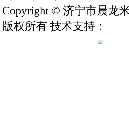
Copyright © 济宁市晨龙米
版权所有 技术支持：
鲁公网安备 37