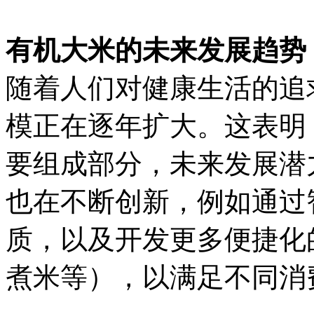
有机大米的未来发展趋势
随着人们对健康生活的追
模正在逐年扩大。这表明
要组成部分，未来发展潜
也在不断创新，例如通过
质，以及开发更多便捷化
煮米等），以满足不同消