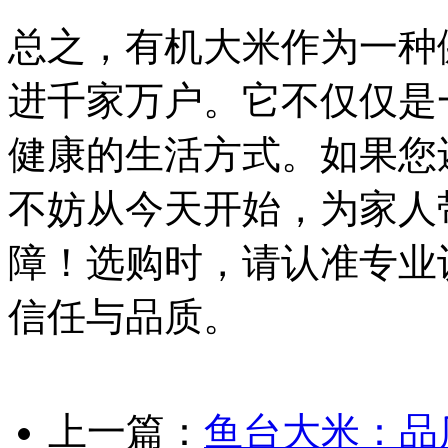
总之，有机大米作为一种
进千家万户。它不仅仅是
健康的生活方式。如果您
不妨从今天开始，为家人
障！选购时，请认准专业
信任与品质。
上一篇：
鱼台大米：品