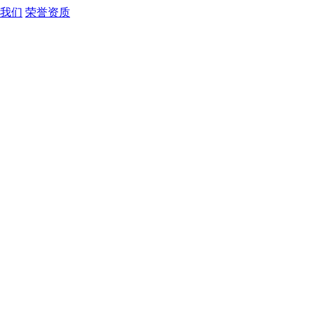
我们
荣誉资质