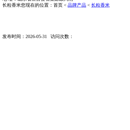
长粒香米
您现在的位置：首页 <
品牌产品
<
长粒香米
发布时间：2026-05-31 访问次数：