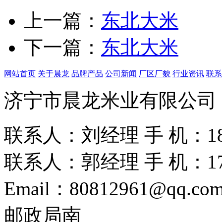
上一篇：
东北大米
下一篇：
东北大米
网站首页
关于晨龙
品牌产品
公司新闻
厂区厂貌
行业资讯
联系
济宁市晨龙米业有限公司
联系人：刘经理
手 机：186
联系人：郭经理
手 机：175
Email：80812961@qq.co
邮政局南